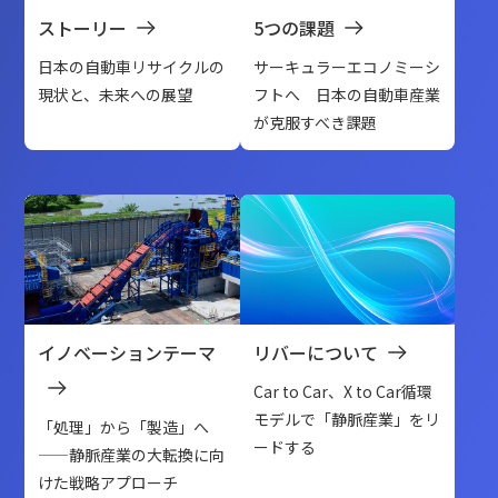
ストーリー
5つの課題
日本の自動車リサイクルの
サーキュラーエコノミーシ
現状と、未来への展望
フトへ 日本の自動車産業
が克服すべき課題
イノベーションテーマ
リバーについて
Car to Car、X to Car循環
モデルで「静脈産業」をリ
「処理」から「製造」へ
ードする
——静脈産業の大転換に向
けた戦略アプローチ