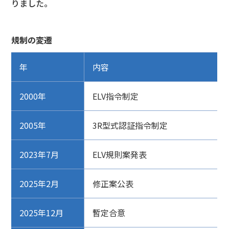
りました。
規制の変遷
年
内容
2000年
ELV指令制定
2005年
3R型式認証指令制定
2023年7月
ELV規則案発表
2025年2月
修正案公表
2025年12月
暫定合意