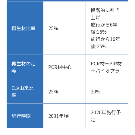
段階的に引き
上げ
施行から6年
再生材比率
25%
後:15%
施行から10年
後:25%
再生材の定
PCR材＋PIR材
PCR材中心
義
＋バイオプラ
ELV由来比
25%
20%
率
2026年施行予
施行時期
2031年頃
定