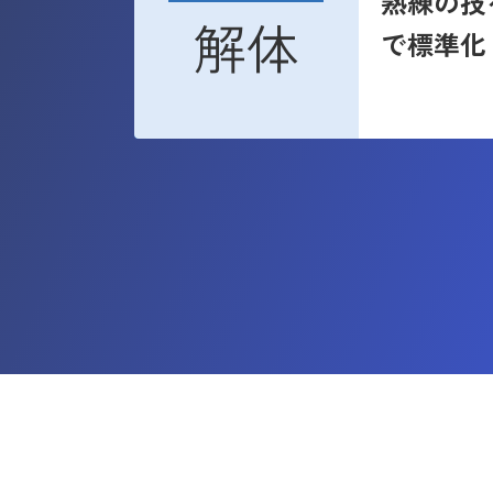
熟練の技
解体
で標準化