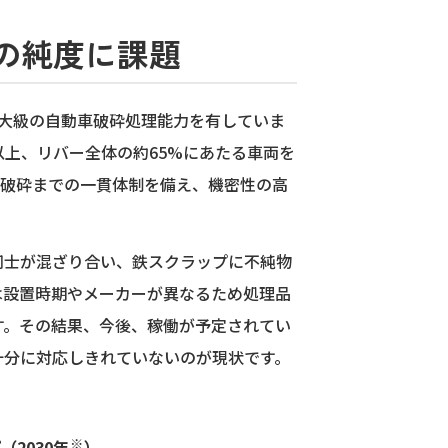
の純度に課題
最大級の自動車破砕処理能力を有していま
以上、リバー全体の約65%にあたる車両を
ら破砕までの一貫体制を備え、機密性の高
。
同士が混ざり合い、鉄スクラップに不純物
は設置時期やメーカーが異なるため処理品
す。その結果、今後、稼働が予定されてい
十分に対応しきれていないのが現状です。
※
2030年
）