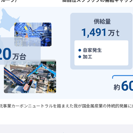
託事業カーボンニュートラルを踏まえた我が国金属産業の持続的発展に向け