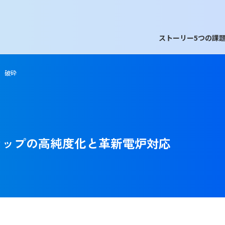
ストーリー
5つの課
 破砕
ラップの高純度化と革新電炉対応