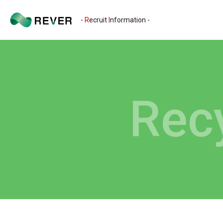
-
R
ecruit
I
nformation -
Recy