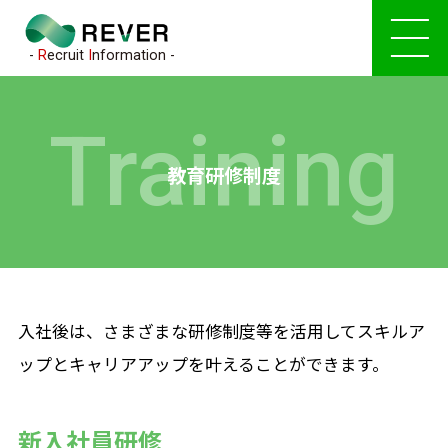
-
R
ecruit
I
nformation -
01-
About Us
Training
リバーを知る
教育研修制度
トップメッセージ
私たちのミッション＆ビジョン
はじめて知るリサイクル業界
入社後は、さまざまな研修制度等を活用してスキルア
キーワードで分かるリバー
ップとキャリアアップを叶えることができます。
数字で分かるリバー
事業紹介
新入社員研修