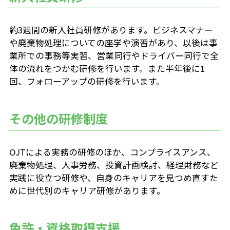
02-
約3週間の新入社員研修があります。ビジネスマナー
About Job
や廃棄物処理についての座学や演習があり、以後は事
仕事を知る
業所での事務等実習、営業同行やドライバー同行で全
体の流れをつかむ研修を行います。また半年後に1
回、フォローアップの研修を行います。
社員インタビュー
総合職座談会
その他の研修制度
動画でみるリバー
OJTによる実務の研修のほか、コンプライスアンス、
廃棄物処理、人事労務、投資計画検討、経理財務など
03-
実践に役立つ研修や、自身のキャリアを見つめ直すた
Work Style
めに世代別のキャリア研修があります。
働き方を知る
免許・資格取得支援