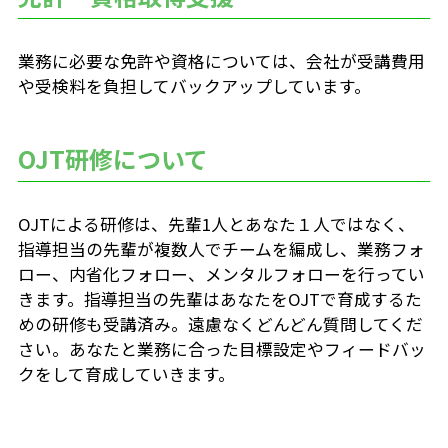
福利厚生制度
教育研修制度
業務に必要な免許や資格については、会社が受講費用
や受検料を負担してバックアップしています。
FAQ
OJT研修について
新卒採用
中途採用
ENTRY
ENTRY
OJTによる研修は、先輩1人とあなた１人ではなく、
指導担当の先輩が複数人でチームを編成し、業務フォ
ロー、内省化フォロー、メンタルフォローを行ってい
きます。指導担当の先輩はあなたをOJTで育成するた
めの研修も受講済み。遠慮なくどんどん質問してくだ
さい。あなたと業務に合った目標設定やフィードバッ
クをして育成していきます。