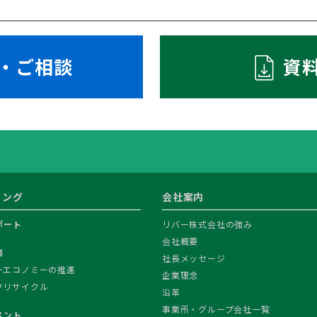
・ご相談
資
ィング
会社案内
ポート
リバー株式会社の強み
会社概要
築
社長メッセージ
ーエコノミーの推進
企業理念
クリサイクル
沿革
事業所・グループ会社一覧
メント