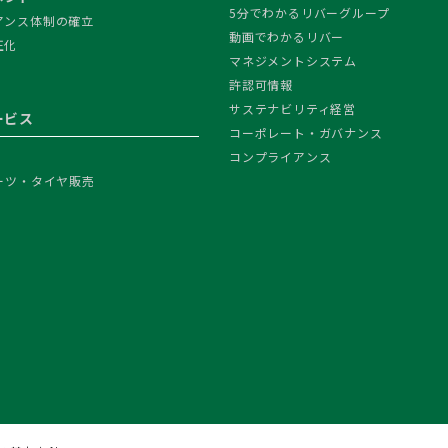
5分でわかるリバーグループ
アンス体制の確立
動画でわかるリバー
正化
マネジメントシステム
許認可情報
サステナビリティ経営
ービス
コーポレート・ガバナンス
コンプライアンス
ーツ・タイヤ販売