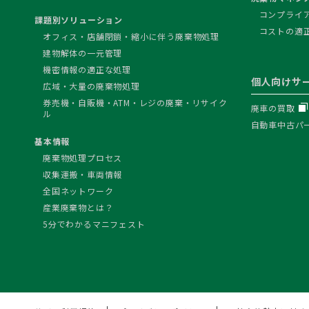
コンプライ
課題別ソリューション
コストの適
オフィス・店舗閉鎖・縮小に伴う廃棄物処理
建物解体の一元管理
機密情報の適正な処理
個人向けサ
広域・大量の廃棄物処理
券売機・自販機・ATM・レジの廃棄・リサイク
廃車の買取
ル
自動車中古パ
基本情報
廃棄物処理プロセス
収集運搬・車両情報
全国ネットワーク
産業廃棄物とは？
5分でわかるマニフェスト