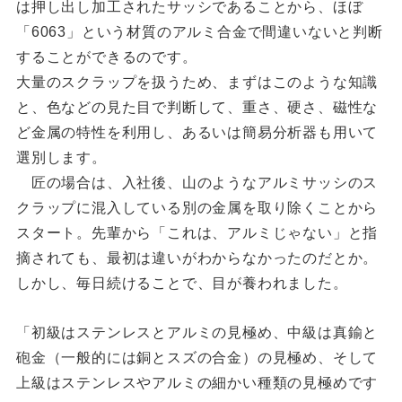
は押し出し加工されたサッシであることから、ほぼ
「6063」という材質のアルミ合金で間違いないと判断
することができるのです。
大量のスクラップを扱うため、まずはこのような知識
と、色などの見た目で判断し
て、重さ、硬さ、磁性な
ど金属の特性を利用し、あるいは簡易分析器も用いて
選別します。
匠の場合は、入社後、山のようなアルミサッシのス
クラップに混入している別の金属を取り除くことから
スタート。先輩から「これは、アルミじゃない」と指
摘されても、最初は違いがわからなかったのだとか。
しかし、毎日続けることで、目が養われました。
「初級はステンレスとアルミの見極め、中級は真鍮と
砲金（一般的には銅とスズの合金）の見極め、そして
上級はステンレスやアルミの細かい種類の見極めです