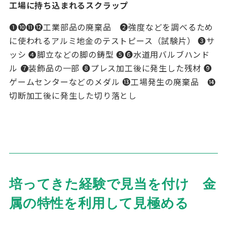
工場に持ち込まれるスクラップ
❶❿⓫⓬工業部品の廃棄品 ❷強度などを調べるため
に使われるアル
ミ地金のテストピース（試験片） ❸サ
ッシ ❹脚立などの脚の鋳型 ❺❻水道用バルブハンド
ル ❼装飾品の一部 ❽プレス加工後に発生した残材 ❾
ゲームセ
ンターなどのメダル ⓭工場発生の廃棄品 ⓮
切断加工後に発生した切り落とし
培ってきた経験で見当を付け
金
属の特性を利用して見極める