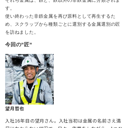
それら金属は、鉄と、鉄以外の非鉄金属に分類されま
す。
使い終わった非鉄金属を再び原料として再生するた
め、スクラップから種類ごとに選別する金属選別の匠
を訪ねました。
今回の”匠
”
望月哲也
入社16年目の望月さん。入社当初は金属の名前さえ満