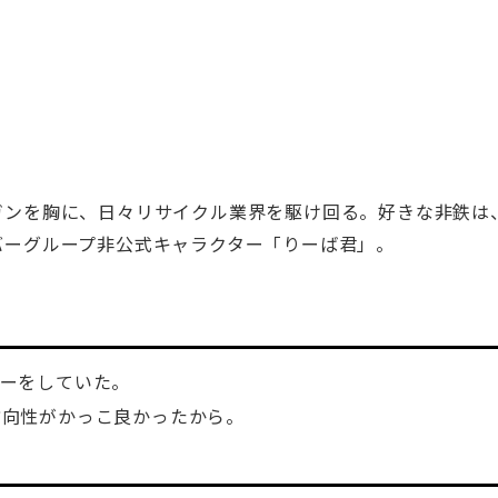
ガンを胸に、日々リサイクル業界を駆け回る。好きな非鉄は
バーグループ非公式キャラクター「りーば君」。
ターをしていた。
方向性がかっこ良かったから。
。