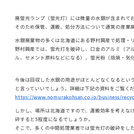
廃蛍光ランプ（蛍光灯）には微量の水銀が含まれて
そのため保管、運搬、処分方法について通常の産業
水銀廃棄物の多くは北海道にある野村興産で処理・
野村興産では、蛍光灯を破砕し、口金のアルミ（ア
ル、セメント原料などになる）、蛍光粉（焙焼・気
今後は回収した水銀の用途がほとんどなくなるとい
と言っていいでしょう。詳細は下記の資料をご覧く
https://www.nomurakohsan.co.jp/business/recyc
しかし、場所は北海道ですので、運搬効率を考えな
砕すると
5
程度になるでしょうか。
そこで、多くの中間処理業者では蛍光灯の破砕をし