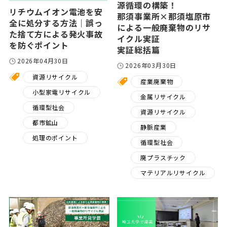
源循環の構築！
リチウムイオン電池を安
那須事業所×那須塩原市
全に処分する方法｜誤っ
による一般廃棄物のリサ
た捨て方による発火事故
イクル実証
を防ぐポイント
実証総括篇
2026年04月30日
2026年03月30日
資源リサイクル
産業廃棄物
小型家電リサイクル
金属リサイクル
循環型社会
資源リサイクル
都市鉱山
静脈産業
処理のポイント
循環型社会
廃プラスチック
マテリアルリサイクル