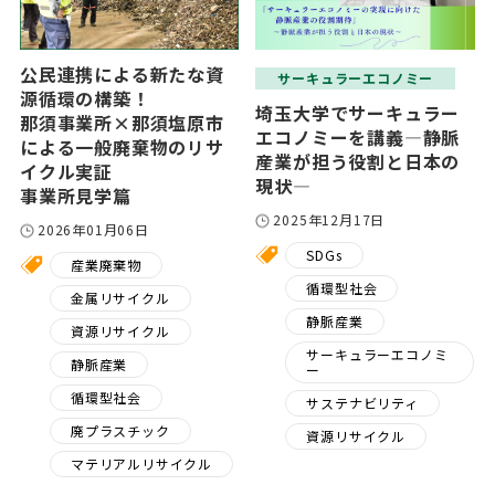
公民連携による新たな資
サーキュラーエコノミー
源循環の構築！
埼玉大学でサーキュラー
那須事業所×那須塩原市
エコノミーを講義―静脈
による一般廃棄物のリサ
産業が担う役割と日本の
イクル実証
現状―
事業所見学篇
2025年12月17日
2026年01月06日
SDGs
産業廃棄物
循環型社会
金属リサイクル
静脈産業
資源リサイクル
サーキュラーエコノミ
静脈産業
ー
循環型社会
サステナビリティ
廃プラスチック
資源リサイクル
マテリアルリサイクル