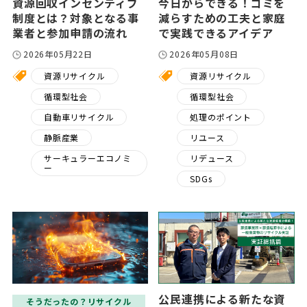
資源回収インセンティブ
今日からできる！ゴミを
制度とは？対象となる事
減らすための工夫と家庭
業者と参加申請の流れ
で実践できるアイデア
2026年05月22日
2026年05月08日
資源リサイクル
資源リサイクル
循環型社会
循環型社会
自動車リサイクル
処理のポイント
静脈産業
リユース
サーキュラーエコノミ
リデュース
ー
SDGs
公民連携による新たな資
そうだったの？リサイクル