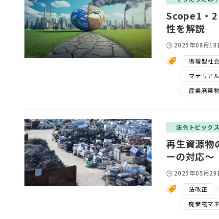
Scope1
性を解説
2025年08月18
循環型社
マテリア
産業廃棄
法令トピック
再生資源物
ーの対応～
2025年05月29
法改正
廃棄物マ