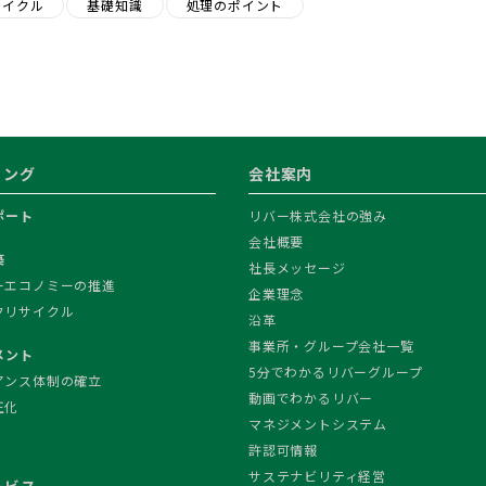
サイクル
基礎知識
処理のポイント
ィング
会社案内
ポート
リバー株式会社の強み
会社概要
築
社長メッセージ
ーエコノミーの推進
企業理念
クリサイクル
沿革
事業所・グループ会社一覧
メント
5分でわかるリバーグループ
アンス体制の確立
動画でわかるリバー
正化
マネジメントシステム
許認可情報
サステナビリティ経営