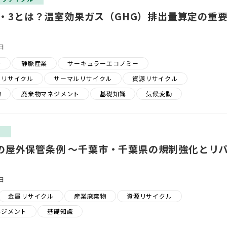
・2・3とは？温室効果ガス（GHG）排出量算定の重
日
会
静脈産業
サーキュラーエコノミー
ルリサイクル
サーマルリサイクル
資源リサイクル
物
廃棄物マネジメント
基礎知識
気候変動
ス
の屋外保管条例 ～千葉市・千葉県の規制強化とリ
日
金属リサイクル
産業廃棄物
資源リサイクル
ネジメント
基礎知識