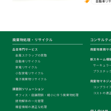
自動車リ
廃棄物処理・リサイクル
コンサルテ
品目専門サービス
廃棄物業務サ
金属スクラップの買取
新スキーム構
自動車リサイクル
サーキュラ
家電リサイクル
プラスチッ
小型家電リサイクル
電子廃棄物リサイクル
廃棄物マネジ
コンプライ
課題別ソリューション
コストの適
オフィス・店舗閉鎖・縮小に伴う廃棄物処理
建物解体の一元管理
機密情報の適正な処理