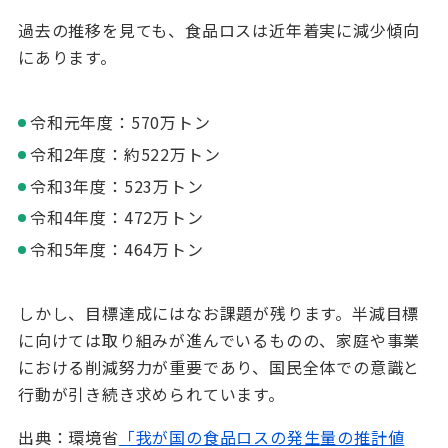
過去の推移を見ても、食品ロスは近年着実に減少傾向
にあります。
令和元年度：
570
万トン
令和
2
年度：約
522
万トン
令和
3
年度：
523
万トン
令和
4
年度：
472
万トン
令和
5
年度：
464
万トン
しかし、目標達成にはなお課題が残ります。半減目標
に向けては取り組みが進んでいるものの、家庭や事業
における削減努力が重要であり、国民全体での意識と
行動が引き続き求められています。
出典：環境省
「我が国の食品ロスの発生量の推計値