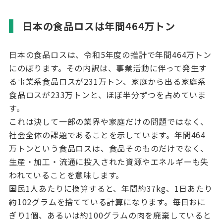
日本の食品ロスは年間
464
万トン
日本の食品ロスは、令和
5
年度の推計で年間
464
万トン
にのぼります。その内訳は、事業活動に伴って発生す
る事業系食品ロスが
231
万トン、家庭から出る家庭系
食品ロスが
233
万トンと、ほぼ半分ずつを占めていま
す。
これは決して一部の業界や家庭だけの問題ではなく、
社会全体の課題であることを示しています。年間
464
万トンという食品ロスは、食品そのものだけでなく、
生産・加工・流通に投入された資源やエネルギーも失
われていることを意味します。
国民
1
人あたりに換算すると、年間約
37kg
、
1
日あたり
約
102
グラムを捨てている計算になります。毎日おに
ぎり
1
個、あるいは約
100
グラムの肉を廃棄していると