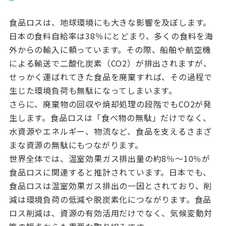
食品ロスは、地球環境にも大きな影響を及ぼします。
日本の食料自給率は
38
％にとどまり、多くの食料を海
外からの輸入に頼っています。その際、船舶や航空機
による輸送で二酸化炭素（
CO2
）が排出されますが、
せっかく運ばれてきた食品を廃棄すれば、その過程で
生じた環境負荷も無駄になってしまいます。
さらに、廃棄物の回収や焼却処理の段階でも
CO2
が発
生します。食品ロスは「食べ物の無駄」だけでなく、
水資源やエネルギー、物流など、食品を支えるさまざ
まな資源の無駄にもつながります。
世界全体では、温室効果ガス排出量の約
8
％〜
10
％が
食品ロスに関連すると推計されています。日本でも、
食品ロスは温室効果ガス排出の一因とされており、削
減は環境負荷の低減や脱炭素化につながります。食品
ロス削減は、資源の有効活用だけでなく、気候変動対