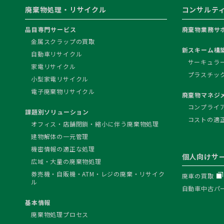
廃棄物処理・リサイクル
コンサルテ
品目専門サービス
廃棄物業務サ
金属スクラップの買取
新スキーム構
自動車リサイクル
サーキュラ
家電リサイクル
プラスチッ
小型家電リサイクル
電子廃棄物リサイクル
廃棄物マネジ
コンプライ
課題別ソリューション
コストの適
オフィス・店舗閉鎖・縮小に伴う廃棄物処理
建物解体の一元管理
機密情報の適正な処理
個人向けサ
広域・大量の廃棄物処理
券売機・自販機・ATM・レジの廃棄・リサイク
廃車の買取
ル
自動車中古パ
基本情報
廃棄物処理プロセス