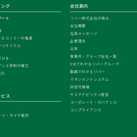
ィング
会社案内
ポート
リバー株式会社の強み
会社概要
築
社長メッセージ
ーエコノミーの推進
企業理念
クリサイクル
沿革
事業所・グループ会社一覧
メント
5分でわかるリバーグループ
アンス体制の確立
動画でわかるリバー
正化
マネジメントシステム
許認可情報
サステナビリティ経営
ービス
コーポレート・ガバナンス
コンプライアンス
ーツ・タイヤ販売