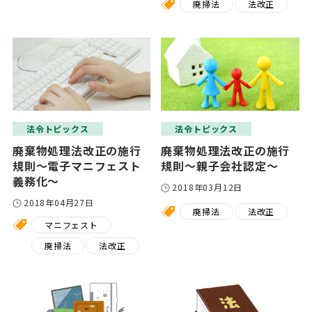
廃掃法
法改正
法令トピックス
法令トピックス
廃棄物処理法改正の施行
廃棄物処理法改正の施行
規則～電子マニフェスト
規則～親子会社認定～
義務化～
2018年03月12日
2018年04月27日
廃掃法
法改正
マニフェスト
廃掃法
法改正