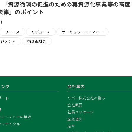
る 「資源循環の促進のための再資源化事業等の高度
法律」のポイント
日
リユース
リデュース
サーキュラーエコノミー
ネジメント
循環型社会
ィング
会社案内
ポート
リバー株式会社の強み
会社概要
築
社長メッセージ
ーエコノミーの推進
企業理念
クリサイクル
沿革