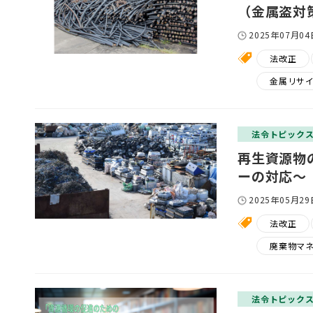
（金属盗対
2025年07月04
法改正
金属リサ
法令トピック
再生資源物
ーの対応～
2025年05月29
法改正
廃棄物マ
法令トピック