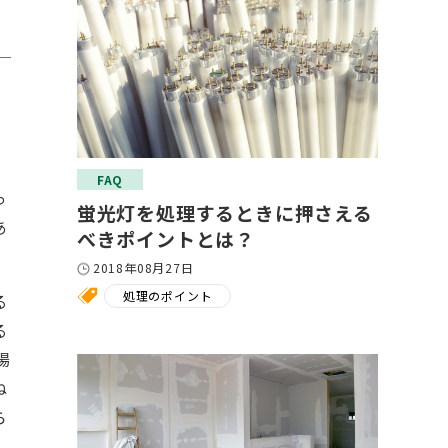
FAQ
っ
蛍光灯を処理するときに押さえる
あ
べきポイントとは？
2018年08月27日
処理のポイント
る
る
場
ね
ら