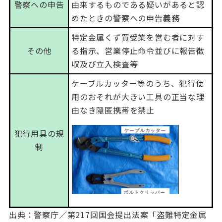
警察への申告
由来するものである疑いがあると認
めたときの警察への申告義務
特定金属くず買受業を営む者に対す
その他
る指示、営業停止命令並びに報告徴
収及び立入検査等
ケーブルカッター等のうち、犯行使
用のおそれが大きい工具の正当な理
由なき隠匿携帯を禁止
犯行用具の規
制
出典：警察庁／第
217
回国会提出法案「盗難特定金属