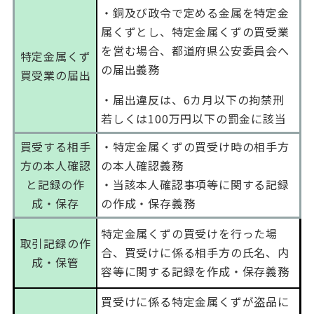
・銅及び政令で定める金属を特定金
属くずとし、特定金属くずの買受業
を営む場合、都道府県公安委員会へ
特定金属くず
の届出義務
買受業の届出
・届出違反は、
6
カ月以下の拘禁刑
若しくは
100
万円以下の罰金に該当
買受する相手
・特定金属くずの買受け時の相手方
方の本人確認
の本人確認義務
と記録の作
・当該本人確認事項等に関する記録
成・保存
の作成・保存義務
特定金属くずの買受けを行った場
取引記録の作
合、買受けに係る相手方の氏名、内
成・保管
容等に関する記録を作成・保存義務
買受けに係る特定金属くずが盗品に