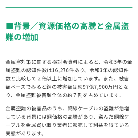
■
背景／資源価格の高騰と金属盗
難の増加
金属盗対策に関する検討会資料によると、令和
5
年の金
属盗難の認知件数は
16,276
件あり、令和
3
年の認知件
数と比較して２倍以上に増加しています。また、被害
額ベースでみると銅の被害額は約
97
億
7,900
万円とな
り、金属盗難被害額全体の約７割を占めています。
金属盗難の被害品のうち、銅線ケーブルの盗難が急増
している背景には銅価格の高騰があり、盗んだ銅線ケ
ーブルを金属買い取り業者に転売して利益を得ている
実態があります。