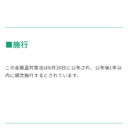
■施行
この金属盗対策法は
6
月
20
日に公布され、公布後
1
年以
内に順次施行するとされています。