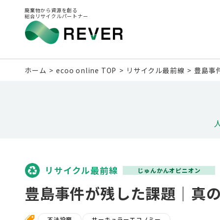
廃棄物から資源を創る
総合リサイクルパートナー
ホーム
ecoo online TOP
リサイクル最前線
豊島事
リサイクル最前線
じゅんかんオピニオン
豊島事件が残した課題｜真の循
不法投棄
サーキュラーエコノミー